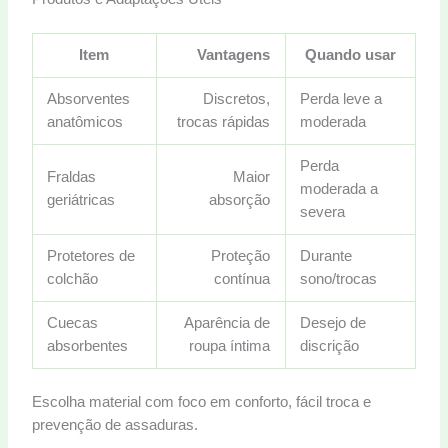
Item
Vantagens
Quando usar
Absorventes
Discretos,
Perda leve a
anatômicos
trocas rápidas
moderada
Perda
Fraldas
Maior
moderada a
geriátricas
absorção
severa
Protetores de
Proteção
Durante
colchão
contínua
sono/trocas
Cuecas
Aparência de
Desejo de
absorbentes
roupa íntima
discrição
Escolha material com foco em conforto, fácil troca e
prevenção de assaduras.